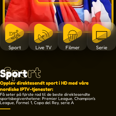
Sport
Live TV
Filmer
Serie
Sport
Sport
Opplev direktesendt sport i HD med våre
nordiske IPTV-tjenester:
Få seter på første rad til de beste direktesendte
sportsbegivenhetene: Premier League, Champion's
League, Formel 1, Copa del Rey, serie A
UEFAEuropaConferenceLeague
UEFAEUROPEANQUALIFIERS
SCOTTISHPREMIERSHIP
UEFANATIONSLEAGUE
UEFAEuropaLeague
NORDICBETLIGA
PremierLeague
ViaplayVinter