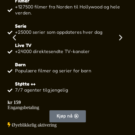
Filmer
+127500 filmer fra Norden til Hollywood og hele
verden.
Serie
+25000 serier som oppdateres hver dag
Live TV
+24000 direktesendte TV-kanaler
Barn
Populære filmer og serier for barn
Støtte ++
7/7 agenter tilgjengelig
kr
159
kr
Engangsbetaling
Eng
Kjøp nå
Øyeblikkelig aktivering
Øy