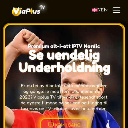
H
NEI
o
p
p
t
i
l
i
Premium alt-i-ett IPTV Nordic
n
Se uendelig
n
h
o
Underholdning
l
d
e
t
Er du lei av å betale ublu månedsavgifter
og sjonglere med flere abonnementer i
2023? Viaplus TV tilbyr direktesendt sport,
de nyeste filmene og seriene og tilgang til
tusenvis av TV-kanaler over hele verden.
KOM I GANG