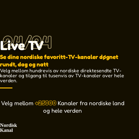
24/24
Live TV
Se dine nordiske favoritt-TV-kanaler døgnet
rundt, dag og natt
Velg mellom hundrevis av nordiske direktesendte TV-
kanaler og tilgang til tusenvis av TV-kanaler over hele
verden.
VSport+ (VSport+)
TV 2 Play_Norge
Oppdagelse+
TV4_Play
HBO Max
VSport2
VSport3
VSport1
Viaplay
tv2play
DAZN
Velg mellom
+25000
Kanaler fra nordiske land
og hele verden
Nordisk
Kanal