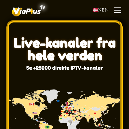
H
NEI
o
p
p
t
i
l
Live-kanaler fra
i
n
hele verden
n
h
o
Se +25000 direkte IPTV-kanaler
l
d
e
t