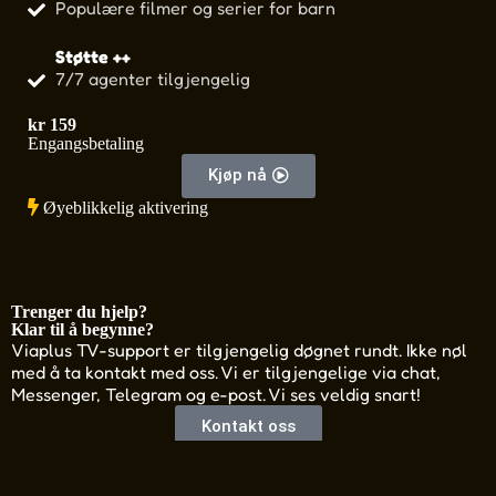
Populære filmer og serier for barn
Støtte ++
7/7 agenter tilgjengelig
kr
159
kr
Engangsbetaling
Eng
Kjøp nå
Øyeblikkelig aktivering
Øy
Trenger du hjelp?
Klar til å begynne?
Viaplus TV-support er tilgjengelig døgnet rundt. Ikke nøl
med å ta kontakt med oss. Vi er tilgjengelige via chat,
Messenger, Telegram og e-post. Vi ses veldig snart!
Godta
Nedgang
Kontakt oss
KOM I GANG