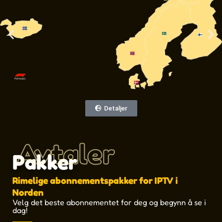
Detaljer
Avtaler
Pakker
Rimelige abonnementspakker for IPTV i
Norden
Velg det beste abonnementet for deg og begynn å se i
dag!