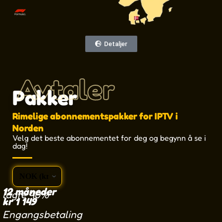
Detaljer
Avtaler
Pakker
Rimelige abonnementspakker for IPTV i
Norden
Velg det beste abonnementet for deg og begynn å se i
dag!
12 måneder
lagre 40%
kr
1 149
Engangsbetaling