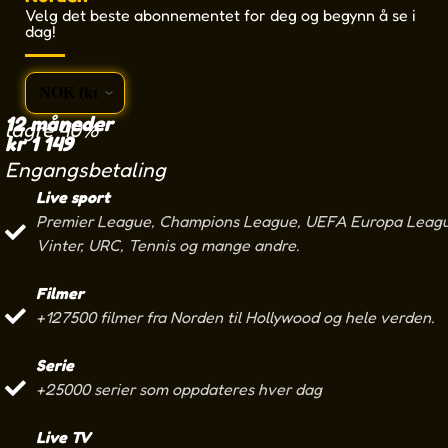
Velg det beste abonnementet for deg og begynn å se i
dag!
12 måneder
lagre 40%
kr
1 149
Engangsbetaling
Live sport
Premier League, Champions League, UEFA Europa League
Vinter, URC, Tennis og mange andre.
Filmer
+127500 filmer fra Norden til Hollywood og hele verden.
Serie
+25000 serier som oppdateres hver dag
Live TV