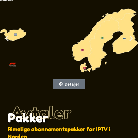
Detaljer
Avtaler
Pakker
Rimelige abonnementspakker for IPTV i
Norden