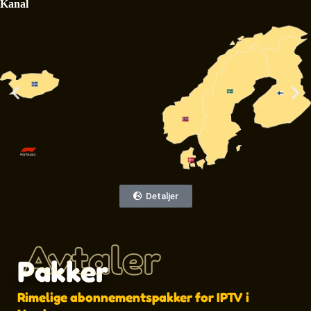
Kanal
Detaljer
Avtaler
Pakker
Rimelige abonnementspakker for IPTV i