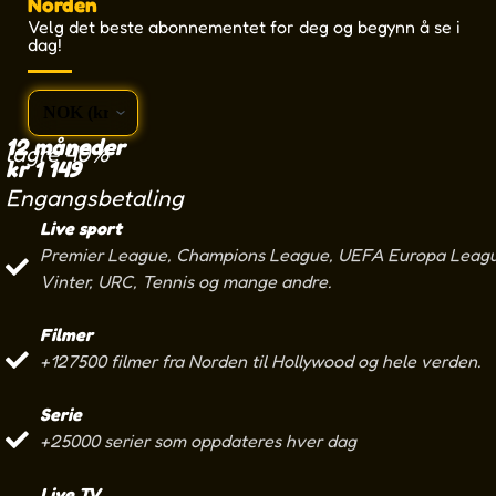
Norden
Velg det beste abonnementet for deg og begynn å se i
dag!
12 måneder
lagre 40%
kr
1 149
Engangsbetaling
Live sport
Premier League, Champions League, UEFA Europa League
Vinter, URC, Tennis og mange andre.
Filmer
+127500 filmer fra Norden til Hollywood og hele verden.
Serie
+25000 serier som oppdateres hver dag
Live TV