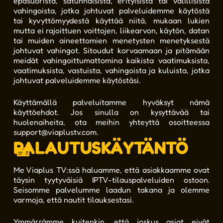
epäsuorista, satunnaisista, erityisistä tai välillisistä
vahingoista, jotka johtuvat palveluidemme käytöstä
tai kyvyttömyydestä käyttää niitä, mukaan lukien
mutta ei rajoittuen voittojen, liikearvon, käytön, datan
tai muiden aineettomien menetysten menetyksestä
johtuvat vahingot. Sitoudut korvaamaan ja pitämään
meidät vahingoittumattomina kaikista vaatimuksista,
vaatimuksista, vastuista, vahingoista ja kuluista, jotka
johtuvat palveluidemme käytöstäsi.
Käyttämällä palveluitamme hyväksyt nämä
käyttöehdot. Jos sinulla on kysyttävää tai
huolenaiheita, ota meihin yhteyttä osoitteessa
support@viaplustv.com
.
PALAUTUSKÄYTÄNTÖ
Me Viaplus TV:ssä haluamme, että asiakkaamme ovat
täysin tyytyväisiä IPTV-tilauspalveluiden ostoon.
Seisomme palvelumme laadun takana ja olemme
varmoja, että nautit tilauksestasi.
Ymmärrämme kuitenkin, että joskus asiat eivät