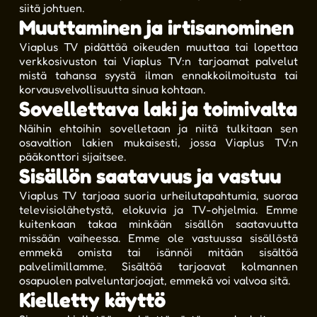
siitä johtuen.
Muuttaminen ja irtisanominen
Viaplus TV pidättää oikeuden muuttaa tai lopettaa
verkkosivuston tai Viaplus TV:n tarjoamat palvelut
mistä tahansa syystä ilman ennakkoilmoitusta tai
korvausvelvollisuutta sinua kohtaan.
Sovellettava laki ja toimivalta
Näihin ehtoihin sovelletaan ja niitä tulkitaan sen
osavaltion lakien mukaisesti, jossa Viaplus TV:n
pääkonttori sijaitsee.
Sisällön saatavuus ja vastuu
Viaplus TV tarjoaa suoria urheilutapahtumia, suoraa
televisiolähetystä, elokuvia ja TV-ohjelmia. Emme
kuitenkaan takaa minkään sisällön saatavuutta
missään vaiheessa. Emme ole vastuussa sisällöstä
emmekä omista tai isännöi mitään sisältöä
palvelimillamme. Sisältöä tarjoavat kolmannen
osapuolen palveluntarjoajat, emmekä voi valvoa sitä.
Kielletty käyttö