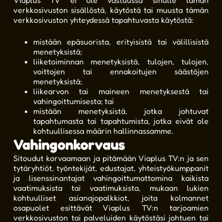
Viaplus TV ei ole vastuussa sinulle tämän
verkkosivuston sisällöstä, käytöstä tai muusta tämän
verkkosivuston yhteydessä tapahtuvasta käytöstä:
mistään epäsuorista, erityisistä tai välillisistä
menetyksistä;
liiketoiminnan menetyksistä, tulojen, tulojen,
voittojen tai ennakoitujen säästöjen
menetyksistä;
liikearvon tai maineen menetyksestä tai
vahingoittumisesta; tai
mistään menetyksistä, jotka johtuvat
tapahtumasta tai tapahtumista, jotka eivät ole
kohtuullisessa määrin hallinnassamme.
Vahingonkorvaus
Sitoudut korvaamaan ja pitämään Viaplus TV:n ja sen
tytäryhtiöt, työntekijät, edustajat, yhteistyökumppanit
ja lisenssinantajat vahingoittumattomina kaikista
vaatimuksista tai vaatimuksista, mukaan lukien
kohtuulliset asianajopalkkiot, joita kolmannet
osapuolet esittävät Viaplus TV:n tarjoamien
verkkosivuston tai palveluiden käytöstäsi johtuen tai