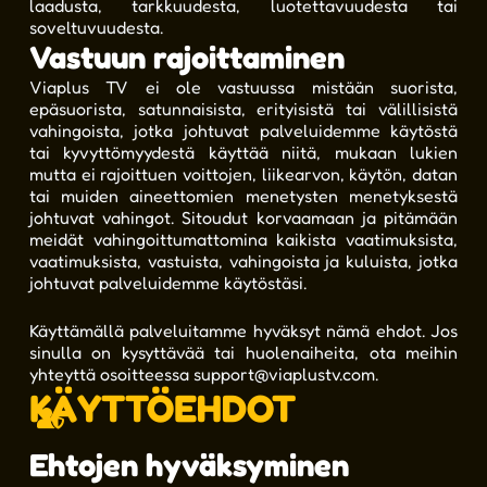
laadusta, tarkkuudesta, luotettavuudesta tai
soveltuvuudesta.
Vastuun rajoittaminen
Viaplus TV ei ole vastuussa mistään suorista,
epäsuorista, satunnaisista, erityisistä tai välillisistä
vahingoista, jotka johtuvat palveluidemme käytöstä
tai kyvyttömyydestä käyttää niitä, mukaan lukien
mutta ei rajoittuen voittojen, liikearvon, käytön, datan
tai muiden aineettomien menetysten menetyksestä
johtuvat vahingot. Sitoudut korvaamaan ja pitämään
meidät vahingoittumattomina kaikista vaatimuksista,
vaatimuksista, vastuista, vahingoista ja kuluista, jotka
johtuvat palveluidemme käytöstäsi.
Käyttämällä palveluitamme hyväksyt nämä ehdot. Jos
sinulla on kysyttävää tai huolenaiheita, ota meihin
yhteyttä osoitteessa
support@viaplustv.com
.
KÄYTTÖEHDOT
Ehtojen hyväksyminen