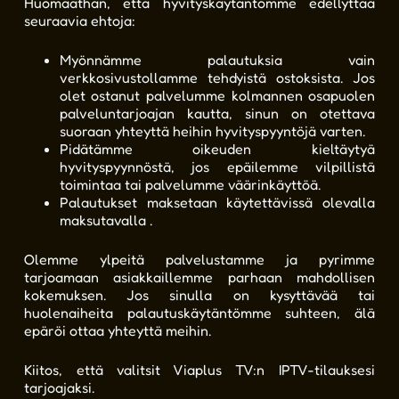
Huomaathan, että hyvityskäytäntömme edellyttää
seuraavia ehtoja:
Myönnämme palautuksia vain
verkkosivustollamme tehdyistä ostoksista. Jos
olet ostanut palvelumme kolmannen osapuolen
palveluntarjoajan kautta, sinun on otettava
suoraan yhteyttä heihin hyvityspyyntöjä varten.
Pidätämme oikeuden kieltäytyä
hyvityspyynnöstä, jos epäilemme vilpillistä
toimintaa tai palvelumme väärinkäyttöä.
Palautukset maksetaan käytettävissä olevalla
maksutavalla .
Olemme ylpeitä palvelustamme ja pyrimme
tarjoamaan asiakkaillemme parhaan mahdollisen
kokemuksen. Jos sinulla on kysyttävää tai
huolenaiheita palautuskäytäntömme suhteen, älä
epäröi ottaa yhteyttä meihin.
Kiitos, että valitsit Viaplus TV:n IPTV-tilauksesi
tarjoajaksi.