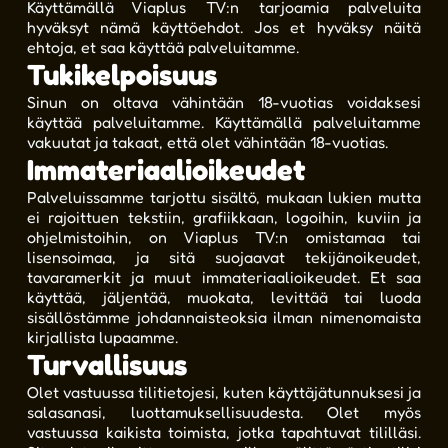
Käyttämällä Viaplus TV:n tarjoamia palveluita
hyväksyt nämä käyttöehdot. Jos et hyväksy näitä
ehtoja, et saa käyttää palveluitamme.
Tukikelpoisuus
Sinun on oltava vähintään 18-vuotias voidaksesi
käyttää palveluitamme. Käyttämällä palveluitamme
vakuutat ja takaat, että olet vähintään 18-vuotias.
Immateriaalioikeudet
Palveluissamme tarjottu sisältö, mukaan lukien mutta
ei rajoittuen tekstiin, grafiikkaan, logoihin, kuviin ja
ohjelmistoihin, on Viaplus TV:n omistamaa tai
lisensoimaa, ja sitä suojaavat tekijänoikeudet,
tavaramerkit ja muut immateriaalioikeudet. Et saa
käyttää, jäljentää, muokata, levittää tai luoda
sisällöstämme johdannaisteoksia ilman nimenomaista
kirjallista lupaamme.
Turvallisuus
Olet vastuussa tilitietojesi, kuten käyttäjätunnuksesi ja
salasanasi, luottamuksellisuudesta. Olet myös
vastuussa kaikista toimista, jotka tapahtuvat tililläsi.