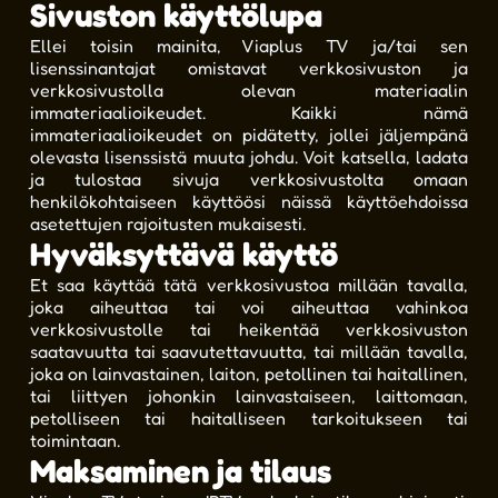
Sivuston käyttölupa
Ellei toisin mainita, Viaplus TV ja/tai sen
lisenssinantajat omistavat verkkosivuston ja
verkkosivustolla olevan materiaalin
immateriaalioikeudet. Kaikki nämä
immateriaalioikeudet on pidätetty, jollei jäljempänä
olevasta lisenssistä muuta johdu. Voit katsella, ladata
ja tulostaa sivuja verkkosivustolta omaan
henkilökohtaiseen käyttöösi näissä käyttöehdoissa
asetettujen rajoitusten mukaisesti.
Hyväksyttävä käyttö
Et saa käyttää tätä verkkosivustoa millään tavalla,
joka aiheuttaa tai voi aiheuttaa vahinkoa
verkkosivustolle tai heikentää verkkosivuston
saatavuutta tai saavutettavuutta, tai millään tavalla,
joka on lainvastainen, laiton, petollinen tai haitallinen,
tai liittyen johonkin lainvastaiseen, laittomaan,
petolliseen tai haitalliseen tarkoitukseen tai
toimintaan.
Maksaminen ja tilaus