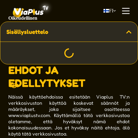
S
FI
i
i
Oikeudellinen
r
r
Sisällysluettelo
y
LAINSÄÄDÄNTÖ
s
i
s
ä
l
EHDOT JA
t
ö
ö
EDELLYTYKSET
n
Näissä käyttöehdoissa esitetään Viaplus TV:n
verkkosivuston käyttöä koskevat säännöt ja
määräykset, joka sijaitsee osoitteessa
www.viaplustv.com
. Käyttämällä tätä verkkosivustoa
oletamme, että hyväksyt nämä ehdot
kokonaisuudessaan. Jos et hyväksy näitä ehtoja, älä
käytä tätä verkkosivustoa.