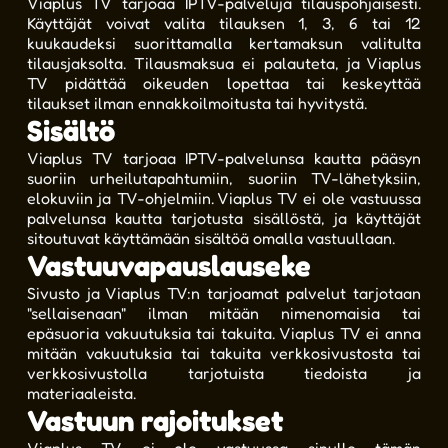
Viaplus TV tarjoaa IPTV-palveluja tilauspohjaisesti.
Käyttäjät voivat valita tilauksen 1, 3, 6 tai 12
kuukaudeksi suorittamalla kertamaksun valitulta
tilausjaksolta. Tilausmaksua ei palauteta, ja Viaplus
TV pidättää oikeuden lopettaa tai keskeyttää
tilaukset ilman ennakkoilmoitusta tai hyvitystä.
Sisältö
Viaplus TV tarjoaa IPTV-palvelunsa kautta pääsyn
suoriin urheilutapahtumiin, suoriin TV-lähetyksiin,
elokuviin ja TV-ohjelmiin. Viaplus TV ei ole vastuussa
palvelunsa kautta tarjotusta sisällöstä, ja käyttäjät
sitoutuvat käyttämään sisältöä omalla vastuullaan.
Vastuuvapauslauseke
Sivusto ja Viaplus TV:n tarjoamat palvelut tarjotaan
"sellaisenaan" ilman mitään nimenomaisia tai
epäsuoria vakuutuksia tai takuita. Viaplus TV ei anna
mitään vakuutuksia tai takuita verkkosivustosta tai
verkkosivustolla tarjotuista tiedoista ja
materiaaleista.
Vastuun rajoitukset