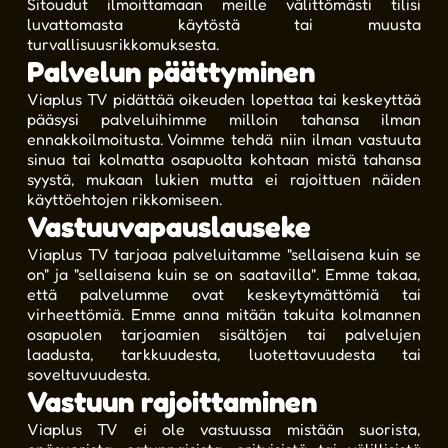
Sitoudut ilmoittamaan meille välittömästi tilisi
luvattomasta käytöstä tai muusta
turvallisuusrikkomuksesta.
Palvelun päättyminen
Viaplus TV pidättää oikeuden lopettaa tai keskeyttää
pääsysi palveluihimme milloin tahansa ilman
ennakkoilmoitusta. Voimme tehdä niin ilman vastuuta
sinua tai kolmatta osapuolta kohtaan mistä tahansa
syystä, mukaan lukien mutta ei rajoittuen näiden
käyttöehtojen rikkomiseen.
Vastuuvapauslauseke
Viaplus TV tarjoaa palveluitamme "sellaisena kuin se
on" ja "sellaisena kuin se on saatavilla". Emme takaa,
että palvelumme ovat keskeytymättömiä tai
virheettömiä. Emme anna mitään takuita kolmannen
osapuolen tarjoamien sisältöjen tai palvelujen
laadusta, tarkkuudesta, luotettavuudesta tai
soveltuvuudesta.
Vastuun rajoittaminen
Viaplus TV ei ole vastuussa mistään suorista,