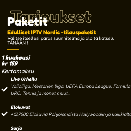
Tarjoukset
Paketit
Edulliset IPTV Nordic -tilauspaketit
Valitse itsellesi paras suunnitelma ja aloita katselu
TÄNÄÄN !
1 kuukausi
kr
159
Kertamaksu
Live Urheilu
Valioliiga, Mestarien liiga, UEFA Europa League, Formula 
URC, Tennis ja monet muut...
Elokuvat
+127500 Elokuvia Pohjoismaista Hollywoodiin ja kaikkialt
Sarja