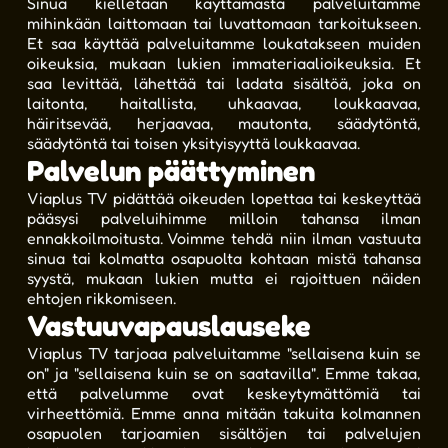
Sinua kielletään käyttämästä palveluitamme
mihinkään laittomaan tai luvattomaan tarkoitukseen.
Et saa käyttää palveluitamme loukatakseen muiden
oikeuksia, mukaan lukien immateriaalioikeuksia. Et
saa levittää, lähettää tai ladata sisältöä, joka on
laitonta, haitallista, uhkaavaa, loukkaavaa,
häiritsevää, herjaavaa, mautonta, säädytöntä,
säädytöntä tai toisen yksityisyyttä loukkaavaa.
Palvelun päättyminen
Viaplus TV pidättää oikeuden lopettaa tai keskeyttää
pääsysi palveluihimme milloin tahansa ilman
ennakkoilmoitusta. Voimme tehdä niin ilman vastuuta
sinua tai kolmatta osapuolta kohtaan mistä tahansa
syystä, mukaan lukien mutta ei rajoittuen näiden
ehtojen rikkomiseen.
Vastuuvapauslauseke
Viaplus TV tarjoaa palveluitamme "sellaisena kuin se
on" ja "sellaisena kuin se on saatavilla". Emme takaa,
että palvelumme ovat keskeytymättömiä tai
virheettömiä. Emme anna mitään takuita kolmannen
osapuolen tarjoamien sisältöjen tai palvelujen