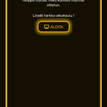
helppo löytää, mikä kanava näyttää
ottelun.
Löydä tarkka aikataulu !
ALOITA