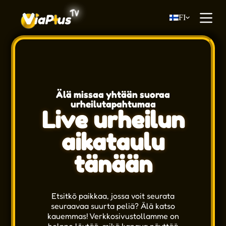
S
FI
i
i
r
r
y
s
i
s
ä
Älä missaa yhtään suoraa
l
urheilutapahtumaa
t
Live urheilun
ö
ö
aikataulu
n
tänään
Etsitkö paikkaa, jossa voit seurata
seuraavaa suurta peliä? Älä katso
kauemmas! Verkkosivustollamme on